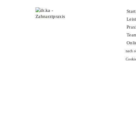
Instagram
Start
Leis
Termin buchen
Prax
Tea
Datenschutz
Onli
nach o
Impressum
Cooki