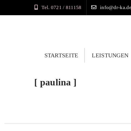
Tel. 0721 / 811158
info@dr-ka.d
Startseite
Praxis
STARTSEITE
LEISTUNGEN
Philosophie
Team
paulina
Leistung
Karriere
Kontakt